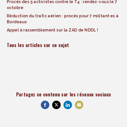
Procès des 5 activistes contre le T4 : rendez-vous le 7
octobre
Réduction du trafic aérien : procès pour 7 militant·es à
Bordeaux
Appel à rassemblement sur la ZAD de NDDL !
Tous les articles sur ce sujet
Partagez ce contenu sur les réseaux sociaux
Share
Share
Share
Share
on
on
on
on
Facebook
Twitter
LinkedIn
Email