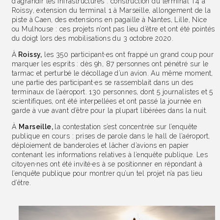
d’agrandir les infrastructures : construction du terminal T4 à
Roissy, extension du terminal 1 à Marseille, allongement de la
piste à Caen, des extensions en pagaille à Nantes, Lille, Nice
ou Mulhouse : ces projets n’ont pas lieu d’être et ont été pointés
du doigt lors des mobilisations du 3 octobre 2020.
À
Roissy,
les 350 participant·es ont frappé un grand coup pour
marquer les esprits : dès 9h, 87 personnes ont pénétré sur le
tarmac et perturbé le décollage d’un avion. Au même moment,
une partie des participant·es se rassemblait dans un des
terminaux de l’aéroport. 130 personnes, dont 5 journalistes et 5
scientifiques, ont été interpellées et ont passé la journée en
garde à vue avant d’être pour la plupart libérées dans la nuit.
À
Marseille,
la contestation s’est concentrée sur l’enquête
publique en cours : prises de parole dans le hall de l’aéroport,
déploiement de banderoles et lâcher d’avions en papier
contenant les informations relatives à l’enquête publique. Les
citoyen·nes ont été invité·es à se positionner en répondant à
l’enquête publique pour montrer qu’un tel projet n’a pas lieu
d’être.