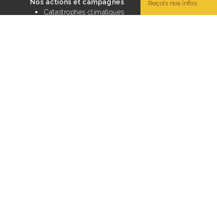
Nos actions et campagnes
Reçois nos infos
Catastrophes climatiques
Décrochons Macron
Tour Alternatiba
Surproduction
Alternatives Territoriales
Aviation
Camp climat
Le mouvement
Histoire, engagement, fonctionnement
Nos critères d’action non-violente
Nos finances
Actualités
Contact / Presse
Rechercher :