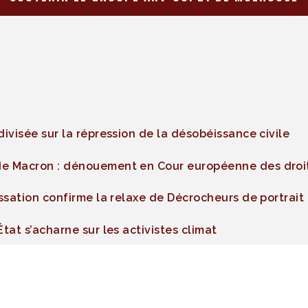
divisée sur la répression de la désobéissance civile
de Macron : dénouement en Cour européenne des droi
assation confirme la relaxe de Décrocheurs de portrait
tat s’acharne sur les activistes climat
raits en Cour européenne des droits de l’homme