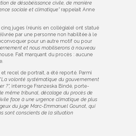
ion de désobéissance civile, de manière
nce sociale et climatique”
rappelait Anne
cinq juges (réunis en collégiale) ont statué
élivrée par une personne non habilitée à le
s reconvoquer pour un autre motif ou pour
vernement et nous mobiliserons à nouveau
ouse. Fait marquant du procès : aucune
e.
t recel de portrait, a été reporté. Parmi
“
La volonté systématique du gouvernement
r ?”,
interroge Franzeska Bindé, porte-
s le même tribunal, décalage du procès de
ivile face à une urgence climatique de plus
ourageux du juge Marc-Emmanuel Gounot, qui
s sont conscients de la situation