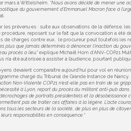
1er mars à Wittelsheim.
“Nous avons décidé de mener une act
a politique du gouvernement d’Emmanuel Macron face à l’urge
al.
 les prévenu·es : suite aux observations de la défense, les 
e procédure, reposant sur le fait que la convocation a été d
 plus de charges contre eux, le procureur peut toutefois le
 plus que jamais déterminés à dénoncer l’inaction du gou
veau procès a lieu”
explique Michaël Horn d’ANV-COP21 Mulh
n’a été autorisée à assister à l’audience, pourtant publiqu
yens devaient comparaître aujourd’hui pour vol en réunion e
programme chargé du Tribunal de Grande Instance de Nancy. 
ction Non-Violente COP21 n’est-elle pas en train de se grippe
nécessité à Lyon, report du procès du militant anti-pub dan
 décrochages de portraits présidentiels et la désobéissance c
ermettent pas de traiter ces affaires à la légère. L’acte c
s tous les secteurs de la société, de plus en plus de citoyen
 leurs responsabilités en conséquence.
”