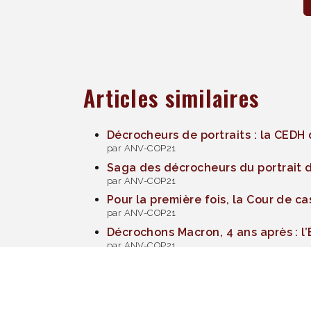
Articles similaires
Décrocheurs de portraits : la CEDH 
par ANV-COP21
Saga des décrocheurs du portrait 
par ANV-COP21
Pour la première fois, la Cour de c
par ANV-COP21
Décrochons Macron, 4 ans après : l’É
par ANV-COP21
Climat : 11 décrocheur·ses de port
par ANV-COP21