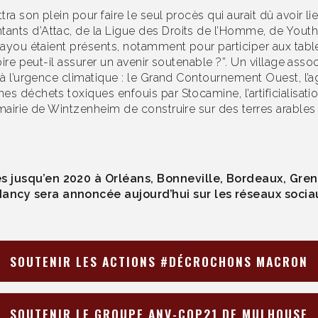
ra son plein pour faire le seul procès qui aurait dû avoir lie
nts d’Attac, de la Ligue des Droits de l’Homme, de Youth 
Bayou étaient présents, notamment pour participer aux tables
ire peut-il assurer un avenir soutenable ?”. Un village associa
 à l’urgence climatique : le Grand Contournement Ouest, l’a
s déchets toxiques enfouis par Stocamine, l’artificialisatio
mairie de Wintzenheim de construire sur des terres arables a
s jusqu’en 2020 à Orléans, Bonneville, Bordeaux, Gren
ancy sera annoncée aujourd’hui sur les réseaux socia
SOUTENIR LES ACTIONS #DÉCROCHONS MACRON
SOUTENIR LE GROUPE ANV-COP21 DE MULHOUSE