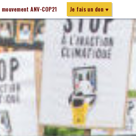
e mouvement ANV-COP21
Je fais un don ♥