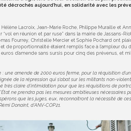
été décrochés aujourd’hui, en solidarité avec les prév
s, Hélène Lacroix, Jean-Marie Roche, Philippe Muraille et 
“vol en réunion et par ruse” dans la mairie de Jassans-Riott
as Fourrey, Christelle Mercier et Sophie Pochard ont plaid
 et de proportionnalité étaient remplis face à l’ampleur du 
 euros d’amende sans sursis pour cinq des prévenus, et mill
 : une amende de 2000 euros ferme, pour la réquisition d’un 
ignée de la répression qui s’abat sur les militants non-viol
é très claire d’intimidation pour que les réquisitions de port
l’État ne prendra pas les mesures ambitieuses nécessaires p
espérons que les juges, eux, reconnaîtront la nécessité de c
e Rémi Donaint, d’ANV-COP21.