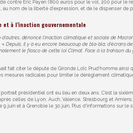
de contre Eric Payen (800 euros pour le vol, 200 pour le r
, au nom de la liberté d’expression, et de le dispenser de 
e et à l’inaction gouvernementale
p d’autres, dénoncé l’inaction climatique et sociale de Macro
. «
Depuis, il y a eu encore beaucoup de bla-bla, d’écrans d
inalement le fiasco de cette loi Climat. Face à la trahison 
avait fait citer le député de Gironde Loïc Prud’homme ains
des mesures radicales pour limiter le dérèglement climatique
trait présidentiel ont eu lieu en deux ans. C’est la sixième
 après celles de Lyon, Auch, Valence, Strasbourg et Amiens.
9 juin et à Grenoble le 30 juin. Plus d’informations sur le 