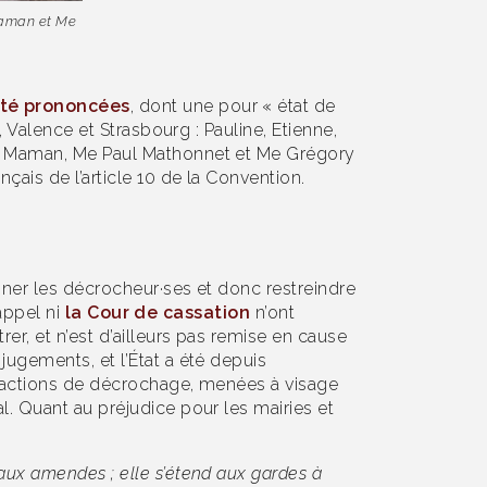
 Maman et Me
été prononcées
, dont une pour « état de
, Valence et Strasbourg : Pauline, Etienne,
ald Maman, Me Paul Mathonnet et Me Grégory
çais de l’article 10 de la Convention.
mner les décrocheur·ses et donc restreindre
’appel ni
la Cour de cassation
n’ont
er, et n’est d’ailleurs pas remise en cause
jugements, et l’État a été depuis
es actions de décrochage, menées à visage
l. Quant au préjudice pour les mairies et
 aux amendes ; elle s’étend aux gardes à