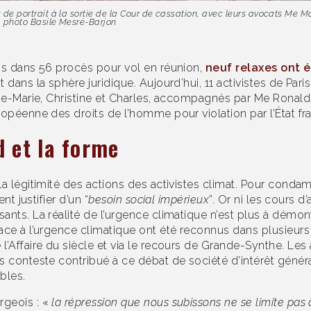
de portrait à la sortie de la Cour de cassation, avec leurs avocats Me
 photo Basile Mesré-Barjon
is dans 56 procès pour vol en réunion,
neuf relaxes ont 
dans la sphère juridique. Aujourd’hui, 11 activistes de Paris
Anne-Marie, Christine et Charles, accompagnés par Me Ron
opéenne des droits de l’homme pour violation par l’État fran
d et la forme
la légitimité des actions des activistes climat. Pour conda
nt justifier d’un “
besoin social impérieux
”. Or ni les cours d
nts. La réalité de l’urgence climatique n’est plus à démontr
ce à l’urgence climatique ont été reconnus dans plusieurs 
l’Affaire du siècle et via le recours de Grande-Synthe. L
s conteste contribué à ce débat de société d’intérêt généra
ables.
rgeois : «
la répression que nous subissons ne se limite pas