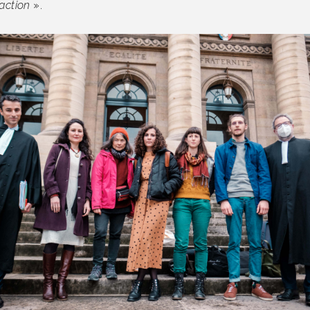
naction
».