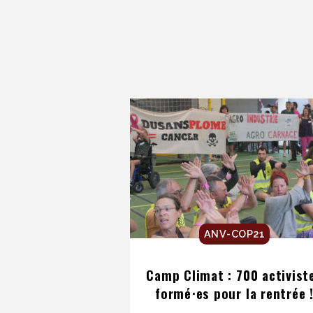
ANV-COP21
Camp Climat : 700 activist
formé⋅es pour la rentrée 