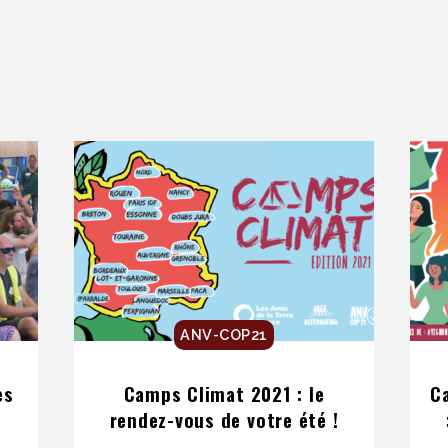
ANV-COP21
es
Camps Climat 2021 : le
C
!
rendez-vous de votre été !