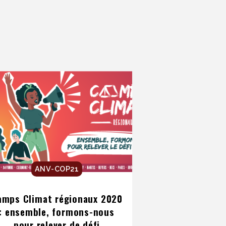
ANV-COP21
amps Climat régionaux 2020
: ensemble, formons-nous
pour relever de défi