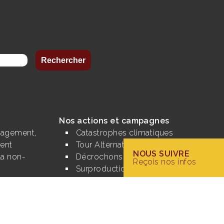
Nos actions et campagnes
ngagement,
Catastrophes climatiques
ent
Tour Alternatiba
NOUS SUIVRE
 la non-
Décrochons Macron
Reçois nos infos
Surproduction
s
Alternatives Territoriales
Aviation
Camp climat