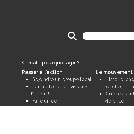
Rechercher :
Climat : pourquoi agir ?
Passer à l’action
Le mouvement
Rejoindre un groupe local
Histoire, e
Forme-toi pour passer à
fonctionnem
l’action !
Critères sur
Faire un don
violence
Legs, donation, assurance-
Nos finance
vie
s
Développer les
alternatives