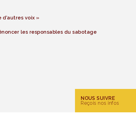
 d’autres voix »
dénoncer les responsables du sabotage
NOUS SUIVRE
Reçois nos infos
itoyenne