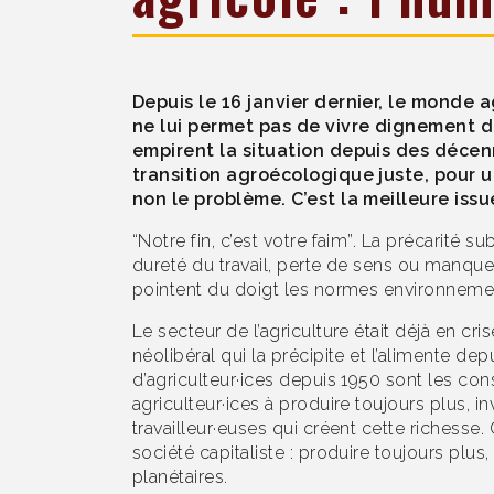
Depuis le 16 janvier dernier, le monde 
ne lui permet pas de vivre dignement d
empirent la situation depuis des décen
transition agroécologique juste, pour un
non le problème.
C’est la meilleure iss
“Notre fin, c’est votre faim”. La précarité s
dureté du travail, perte de sens ou manque
pointent du doigt les normes environnement
Le secteur de l’agriculture était déjà en c
néolibéral qui la précipite et l’alimente d
d’agriculteur·ices depuis 1950 sont les co
agriculteur·ices à produire toujours plus, inv
travailleur·euses qui créent cette richess
société capitaliste : produire toujours pl
planétaires.