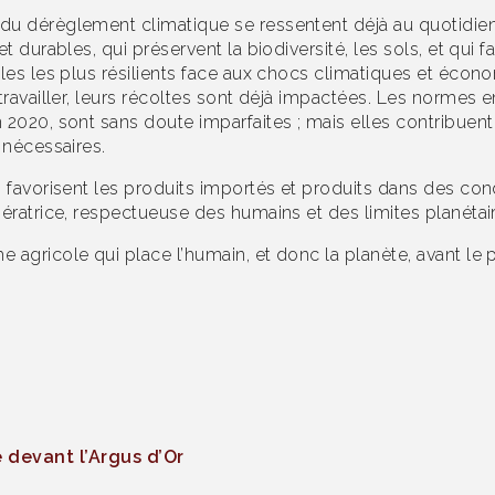
u dérèglement climatique se ressentent déjà au quotidien 
t durables, qui préservent la biodiversité, les sols, et qui
les les plus résilients face aux chocs climatiques et écono
 travailler, leurs récoltes sont déjà impactées. Les norm
 2020, sont sans doute imparfaites ; mais elles contribuen
 nécessaires.
 favorisent les produits importés et produits dans des cond
nératrice, respectueuse des humains et des limites planétai
agricole qui place l’humain, et donc la planète, avant le pr
 devant l’Argus d’Or