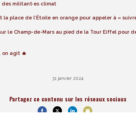
 des militant·es climat
 la place de l’Étoile en orange pour appeler à « suivre
r le Champ-de-Mars au pied de la Tour Eiffel pour 
 on agit 🔥
31 janvier 2024
Partagez ce contenu sur les réseaux sociaux
Share
Share
Share
Share
on
on
on
on
Facebook
Twitter
LinkedIn
Email
s
Alternatives
Analyse
Mobilisation c