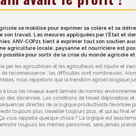
agricole se mobilise pour exprimer sa colère et sa dé
e son travail. Les mesures appliquées par l’État et d
nies. ANV-COP21 tient à exprimer tout son soutien aux
e agriculture locale, paysanne et nourricière est poss
ue possible pour sortir de la crise du monde agricole e
ubie par les agricultrices et les agriculteurs est injuste et i
 de reconnaissance : les difficultés sont nombreuses. Alor
ales, nous rappelons que la transition agroécologique just
rise à tous les niveaux avant l’arrivée de normes environne
epuis des décennies. Les conditions de travail déplorables 
nséquences directes de la logique productiviste favorisée p
estir toujours plus, travailler toujours plus, et qui au final 
e. Ça vous rappelle quelque chose ? La logique est exactem
us, enrichir toujours les mêmes personnes, sans jamais pren