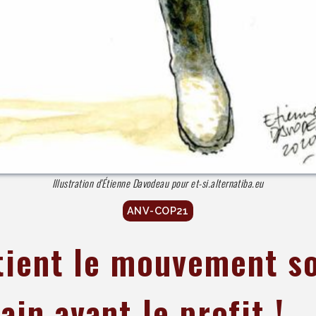
Illustration d'Étienne Davodeau pour et-si.alternatiba.eu
ANV-COP21
ient le mouvement s
ain avant le profit !