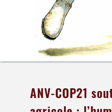
ANV-COP21 sout
agricole : l’hum