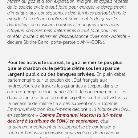
massif au gaz et à son expansion, malgré les appels répétés
de la société civile à tout faire pour enrayer le dérèglement
climatique aux conséquences déjà terribles partout dans le
monde. Ces acteurs publics et privés ont le doigt sur le
détonateur de plusieurs bombes climatiques, mais nous,
citoyens, sommes bien déterminés à tout faire pour les
arrêter, quitte à entrer en désobéissance civile non-violente
»
déclare Sixtine Dano, porte-parole d’ANV-COP21.
Pour les activistes climat, le gaz ne mérite pas plus
que le charbon ou le pétrole d’être soutenu par de
l’argent public ou des banques privées.
En plein débat
parlementaire sur le soutien de l’État français aux
hydrocarbures à travers les garanties à l’export dans le
cadre du projet de loi finance 2020, le gouvernement et les
députés ont été directement interpellés par les activistes sur
la nécessité de mettre fin à ces subventions. «
Comme
Emmanuel Macron l’a lui-même déclaré à la tribune de l’ONU
en septembre
« Comme Emmanuel Macron l’a lui-même
déclaré à la tribune de l’ONU en septembre
, c’est
totalement incohérent et irresponsable de continuer à
soutenir l’industrie française pour explorer de nouveaux