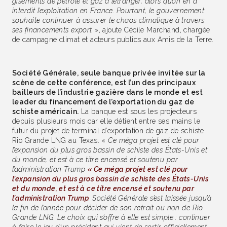
gisements de pétrole et gaz à l’étranger, alors qu’on en a
interdit l’exploitation en France. Pourtant, le gouvernement
souhaite continuer à assurer le chaos climatique à travers
ses financements export
», ajoute Cécile Marchand, chargée
de campagne climat et acteurs publics aux Amis de la Terre.
Société Générale, seule banque privée invitée sur la
scène de cette conférence, est l’un des principaux
bailleurs de l’industrie gazière dans le monde et est
leader du financement de l’exportation du gaz de
schiste américain.
La banque est sous les projecteurs
depuis plusieurs mois car elle détient entre ses mains le
futur du projet de terminal d’exportation de gaz de schiste
Rio Grande LNG au Texas. «
Ce méga projet est clé pour
l’expansion du plus gros bassin de schiste des États-Unis et
du monde, et est à ce titre encensé et soutenu par
l’administration Trump
« Ce méga projet est clé pour
l’expansion du plus gros bassin de schiste des États-Unis
et du monde, et est à ce titre encensé et soutenu par
l’administration Trump
. Société Générale s’est laissée jusqu’à
la fin de l’année pour décider de son retrait ou non de Rio
Grande LNG. Le choix qui s’offre à elle est simple : continuer
à faire le jeu d’un président qui vient de sortir officiellement