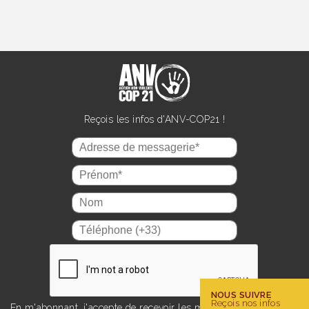
Reçois les infos d'ANV-COP21 !
NOUS SUIVRE
Reçois nos infos
En m'abonnant, j'accepte de recevoir les mails d'information sur