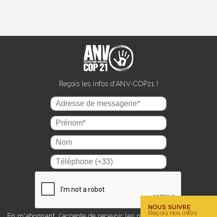
Reçois les infos d'ANV-COP21 !
NOUS SUIVRE
Reçois nos infos
En m'abonnant, j'accepte de recevoir les mails d'information sur